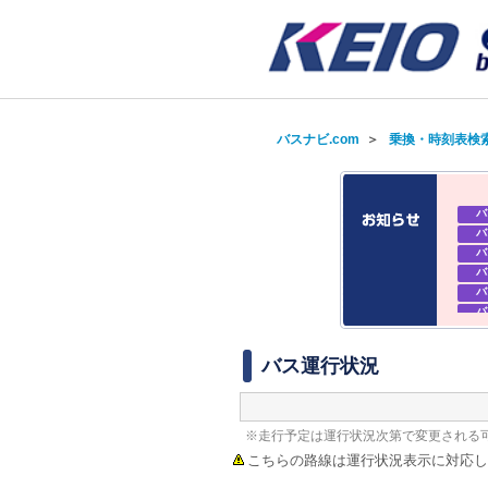
バスナビ.com
＞
乗換・時刻表検
バ
バ
バ
バ
バ
バ
バ
バ
バス運行状況
※走行予定は運行状況次第で変更される
こちらの路線は運行状況表示に対応し