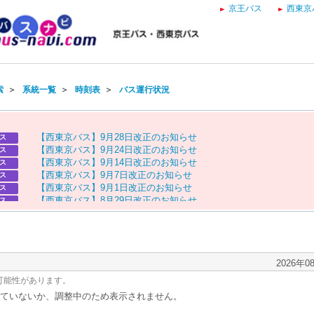
京王バス
西東京
索
＞
系統一覧
＞
時刻表
＞
バス運行状況
【
西
東
京
バ
ス
】
9
月
2
8
日
改
正
の
お
知
ら
せ
ス
【
西
東
京
バ
ス
】
9
月
2
4
日
改
正
の
お
知
ら
せ
ス
【
西
東
京
バ
ス
】
9
月
1
4
日
改
正
の
お
知
ら
せ
ス
【
西
東
京
バ
ス
】
9
月
7
日
改
正
の
お
知
ら
せ
ス
【
西
東
京
バ
ス
】
9
月
1
日
改
正
の
お
知
ら
せ
ス
【
西
東
京
バ
ス
】
8
月
2
9
日
改
正
の
お
知
ら
せ
ス
【
京
王
バ
ス
】
お
盆
ダ
イ
ヤ
の
お
知
ら
せ
ス
【
西
東
京
バ
ス
】
お
盆
ダ
イ
ヤ
の
お
知
ら
せ
ス
2026年0
可能性があります。
ていないか、調整中のため表示されません。