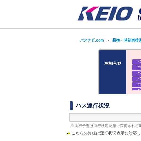
バスナビ.com
＞
乗換・時刻表検
バ
バ
バ
バ
バ
バ
バ
バ
バス運行状況
※走行予定は運行状況次第で変更される
こちらの路線は運行状況表示に対応し