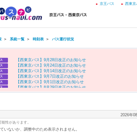
京王バス
西東京
索
＞
系統一覧
＞
時刻表
＞
バス運行状況
【
西
東
京
バ
ス
】
9
月
2
8
日
改
正
の
お
知
ら
せ
ス
【
西
東
京
バ
ス
】
9
月
2
4
日
改
正
の
お
知
ら
せ
ス
【
西
東
京
バ
ス
】
9
月
1
4
日
改
正
の
お
知
ら
せ
ス
【
西
東
京
バ
ス
】
9
月
7
日
改
正
の
お
知
ら
せ
ス
【
西
東
京
バ
ス
】
9
月
1
日
改
正
の
お
知
ら
せ
ス
【
西
東
京
バ
ス
】
8
月
2
9
日
改
正
の
お
知
ら
せ
ス
【
京
王
バ
ス
】
お
盆
ダ
イ
ヤ
の
お
知
ら
せ
ス
【
西
東
京
バ
ス
】
お
盆
ダ
イ
ヤ
の
お
知
ら
せ
ス
2026年0
可能性があります。
ていないか、調整中のため表示されません。