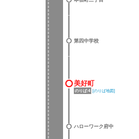
第四中学校
美好町
のりば:4
[のりば地図]
ハローワーク府中