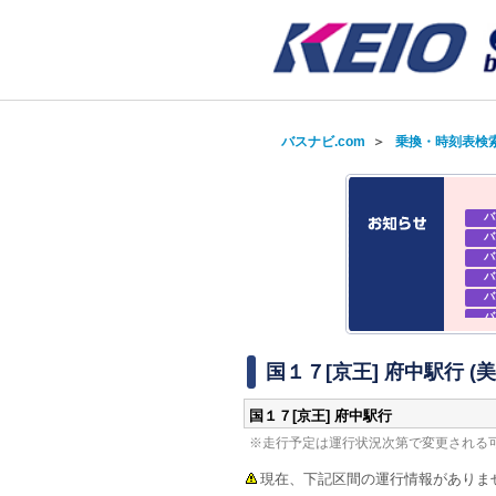
バスナビ.com
＞
乗換・時刻表検
バ
バ
バ
バ
バ
バ
バ
バ
国１７[京王] 府中駅行 (
国１７[京王] 府中駅行
※走行予定は運行状況次第で変更される
現在、下記区間の運行情報がありま