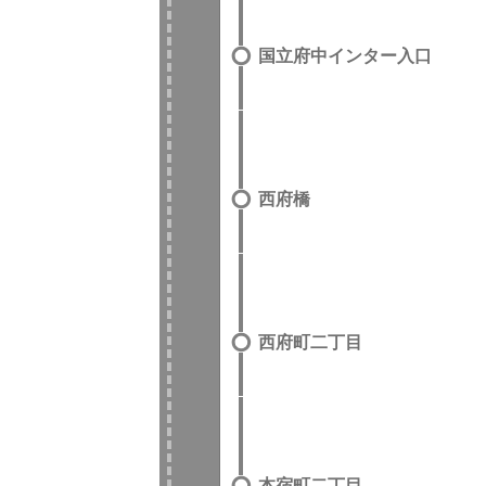
国立府中インター入口
西府橋
西府町二丁目
本宿町二丁目