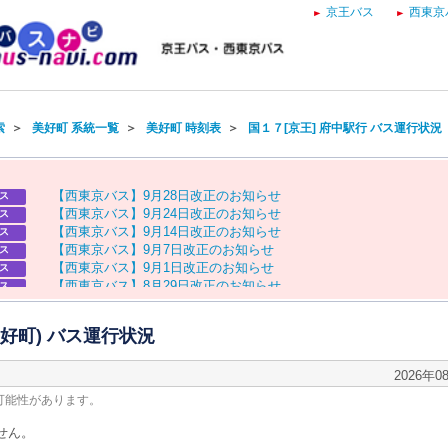
京王バス
西東京
索
＞
美好町 系統一覧
＞
美好町 時刻表
＞
国１７[京王] 府中駅行 バス運行状況
【
西
東
京
バ
ス
】
9
月
2
8
日
改
正
の
お
知
ら
せ
ス
【
西
東
京
バ
ス
】
9
月
2
4
日
改
正
の
お
知
ら
せ
ス
【
西
東
京
バ
ス
】
9
月
1
4
日
改
正
の
お
知
ら
せ
ス
【
西
東
京
バ
ス
】
9
月
7
日
改
正
の
お
知
ら
せ
ス
【
西
東
京
バ
ス
】
9
月
1
日
改
正
の
お
知
ら
せ
ス
【
西
東
京
バ
ス
】
8
月
2
9
日
改
正
の
お
知
ら
せ
ス
【
京
王
バ
ス
】
お
盆
ダ
イ
ヤ
の
お
知
ら
せ
ス
【
西
東
京
バ
ス
】
お
盆
ダ
イ
ヤ
の
お
知
ら
せ
ス
美好町) バス運行状況
2026年0
可能性があります。
せん。