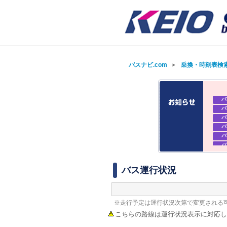
バスナビ.com
＞
乗換・時刻表検
バ
バ
バ
バ
バ
バ
バ
バ
バス運行状況
※走行予定は運行状況次第で変更される
こちらの路線は運行状況表示に対応し