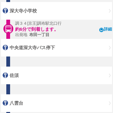
深大寺小学校
調３４[京王]調布駅北口行
約6分で到着します。
詳細
出発地
布田一丁目
中央道深大寺バス停下
佐須
八雲台