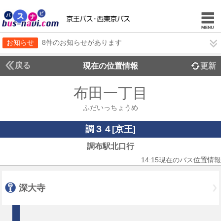
お知らせ
8件のお知らせがあります
戻る
現在の位置情報
更新
布田一丁目
ふだいっちょうめ
調３４[京王]
調布駅北口行
14:15現在のバス位置情報
深大寺