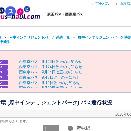
京王バス
西東京
索
＞
府中インテリジェントパーク 系統一覧
＞
府中インテリジェントパーク 時
運行状況
【
西
東
京
バ
ス
】
9
月
2
8
日
改
正
の
お
知
ら
せ
ス
【
西
東
京
バ
ス
】
9
月
2
4
日
改
正
の
お
知
ら
せ
ス
【
西
東
京
バ
ス
】
9
月
1
4
日
改
正
の
お
知
ら
せ
ス
【
西
東
京
バ
ス
】
9
月
7
日
改
正
の
お
知
ら
せ
ス
【
西
東
京
バ
ス
】
9
月
1
日
改
正
の
お
知
ら
せ
ス
【
西
東
京
バ
ス
】
8
月
2
9
日
改
正
の
お
知
ら
せ
ス
【
京
王
バ
ス
】
お
盆
ダ
イ
ヤ
の
お
知
ら
せ
ス
【
西
東
京
バ
ス
】
お
盆
ダ
イ
ヤ
の
お
知
ら
せ
ス
環 (府中インテリジェントパーク) バス運行状況
2026年0
可能性があります。
府中駅