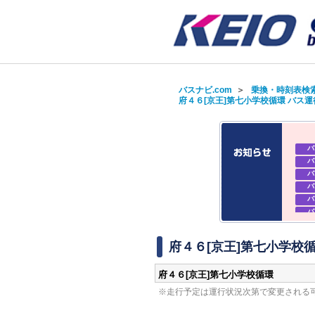
バスナビ.com
＞
乗換・時刻表検
府４６[京王]第七小学校循環 バス
バ
バ
バ
バ
バ
バ
バ
バ
府４６[京王]第七小学校循
府４６[京王]第七小学校循環
※走行予定は運行状況次第で変更される