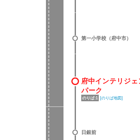
第一小学校（府中市）
府中インテリジェ
パーク
のりば:1
[のりば地図]
日銀前