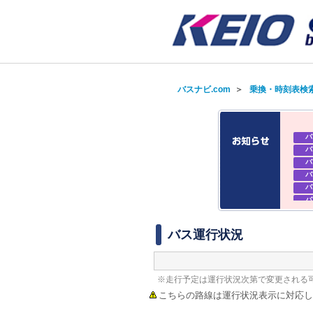
バスナビ.com
＞
乗換・時刻表検
バ
バ
バ
バ
バ
バ
バ
バ
バス運行状況
※走行予定は運行状況次第で変更される
こちらの路線は運行状況表示に対応し