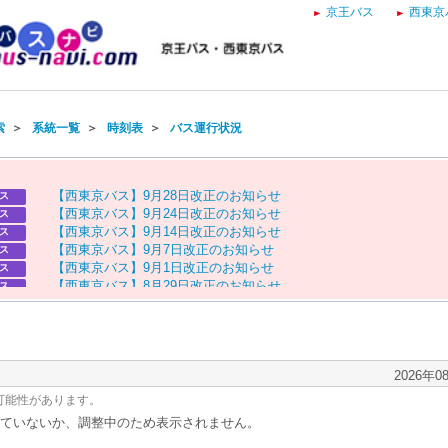
京王バス
西東京
索
＞
系統一覧
＞
時刻表
＞
バス運行状況
【
西
東
京
バ
ス
】
9
月
2
8
日
改
正
の
お
知
ら
せ
ス
【
西
東
京
バ
ス
】
9
月
2
4
日
改
正
の
お
知
ら
せ
ス
【
西
東
京
バ
ス
】
9
月
1
4
日
改
正
の
お
知
ら
せ
ス
【
西
東
京
バ
ス
】
9
月
7
日
改
正
の
お
知
ら
せ
ス
【
西
東
京
バ
ス
】
9
月
1
日
改
正
の
お
知
ら
せ
ス
【
西
東
京
バ
ス
】
8
月
2
9
日
改
正
の
お
知
ら
せ
ス
【
京
王
バ
ス
】
お
盆
ダ
イ
ヤ
の
お
知
ら
せ
ス
【
西
東
京
バ
ス
】
お
盆
ダ
イ
ヤ
の
お
知
ら
せ
ス
2026年0
可能性があります。
ていないか、調整中のため表示されません。