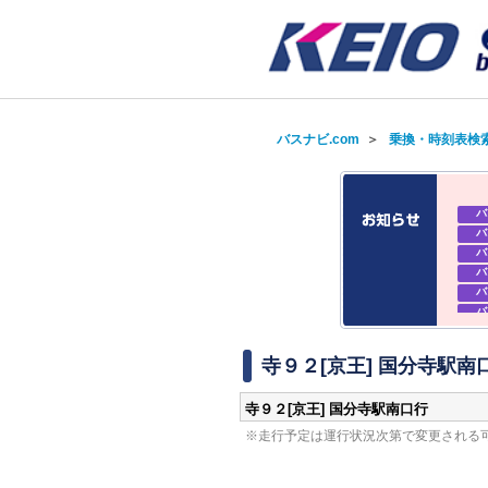
バスナビ.com
＞
乗換・時刻表検
バ
バ
バ
バ
バ
バ
バ
バ
寺９２[京王] 国分寺駅南
寺９２[京王] 国分寺駅南口行
※走行予定は運行状況次第で変更される