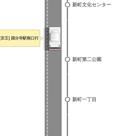
新町文化センター
[京王] 国分寺駅南口行
新町第二公園
新町一丁目