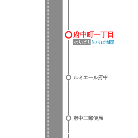
府中町一丁目
のりば:1
[のりば地図]
ルミエール府中
府中三郵便局