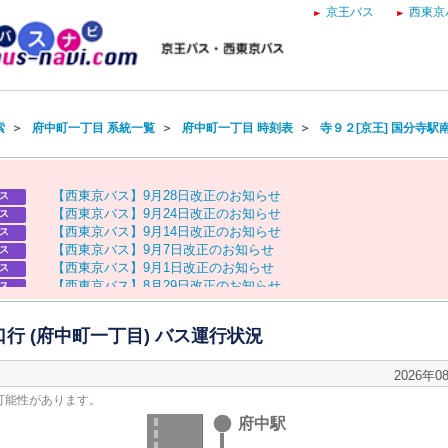
京王バス
西東京
索
＞
府中町一丁目 系統一覧
＞
府中町一丁目 時刻表
＞
寺９２[京王] 国分寺駅
【
西
東
京
バ
ス
】
9
月
2
8
日
改
正
の
お
知
ら
せ
ス
【
西
東
京
バ
ス
】
9
月
2
4
日
改
正
の
お
知
ら
せ
ス
【
西
東
京
バ
ス
】
9
月
1
4
日
改
正
の
お
知
ら
せ
ス
【
西
東
京
バ
ス
】
9
月
7
日
改
正
の
お
知
ら
せ
ス
【
西
東
京
バ
ス
】
9
月
1
日
改
正
の
お
知
ら
せ
ス
【
西
東
京
バ
ス
】
8
月
2
9
日
改
正
の
お
知
ら
せ
ス
【
京
王
バ
ス
】
お
盆
ダ
イ
ヤ
の
お
知
ら
せ
ス
【
西
東
京
バ
ス
】
お
盆
ダ
イ
ヤ
の
お
知
ら
せ
ス
口行 (府中町一丁目) バス運行状況
2026年0
可能性があります。
府中駅