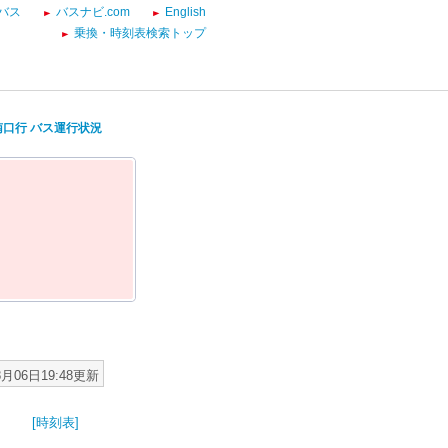
バス
バスナビ.com
English
乗換・時刻表検索トップ
南口行 バス運行状況
8月06日19:48更新
[時刻表]