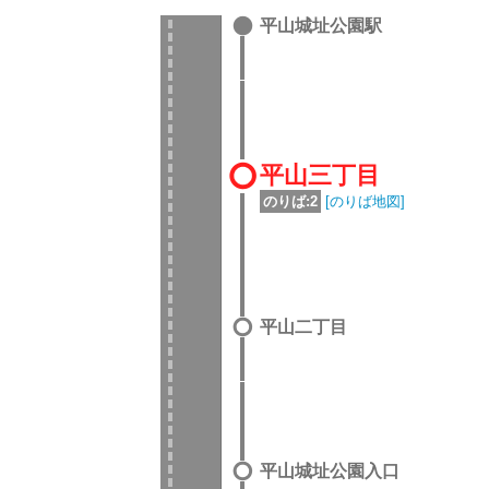
平山城址公園駅
平山三丁目
のりば:2
[のりば地図]
平山二丁目
平山城址公園入口