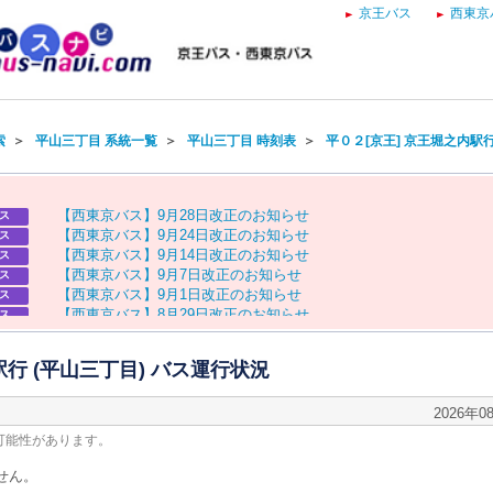
京王バス
西東京
索
＞
平山三丁目 系統一覧
＞
平山三丁目 時刻表
＞
平０２[京王] 京王堀之内駅
【
西
東
京
バ
ス
】
9
月
2
8
日
改
正
の
お
知
ら
せ
ス
【
西
東
京
バ
ス
】
9
月
2
4
日
改
正
の
お
知
ら
せ
ス
【
西
東
京
バ
ス
】
9
月
1
4
日
改
正
の
お
知
ら
せ
ス
【
西
東
京
バ
ス
】
9
月
7
日
改
正
の
お
知
ら
せ
ス
【
西
東
京
バ
ス
】
9
月
1
日
改
正
の
お
知
ら
せ
ス
【
西
東
京
バ
ス
】
8
月
2
9
日
改
正
の
お
知
ら
せ
ス
【
京
王
バ
ス
】
お
盆
ダ
イ
ヤ
の
お
知
ら
せ
ス
【
西
東
京
バ
ス
】
お
盆
ダ
イ
ヤ
の
お
知
ら
せ
ス
駅行 (平山三丁目) バス運行状況
2026年0
可能性があります。
せん。