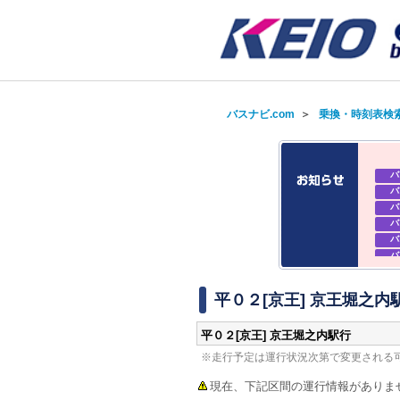
バスナビ.com
＞
乗換・時刻表検
バ
バ
バ
バ
バ
バ
バ
バ
平０２[京王] 京王堀之内
平０２[京王] 京王堀之内駅行
※走行予定は運行状況次第で変更される
現在、下記区間の運行情報がありま