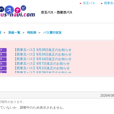
京王バス
西東京
索
＞
系統一覧
＞
時刻表
＞
バス運行状況
【
西
東
京
バ
ス
】
9
月
2
8
日
改
正
の
お
知
ら
せ
ス
【
西
東
京
バ
ス
】
9
月
2
4
日
改
正
の
お
知
ら
せ
ス
【
西
東
京
バ
ス
】
9
月
1
4
日
改
正
の
お
知
ら
せ
ス
【
西
東
京
バ
ス
】
9
月
7
日
改
正
の
お
知
ら
せ
ス
【
西
東
京
バ
ス
】
9
月
1
日
改
正
の
お
知
ら
せ
ス
【
西
東
京
バ
ス
】
8
月
2
9
日
改
正
の
お
知
ら
せ
ス
【
京
王
バ
ス
】
お
盆
ダ
イ
ヤ
の
お
知
ら
せ
ス
【
西
東
京
バ
ス
】
お
盆
ダ
イ
ヤ
の
お
知
ら
せ
ス
2026年0
可能性があります。
ていないか、調整中のため表示されません。