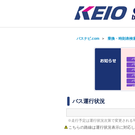
バスナビ.com
＞
乗換・時刻表検
バ
バ
バ
バ
バ
バ
バ
バ
バス運行状況
※走行予定は運行状況次第で変更される
こちらの路線は運行状況表示に対応し