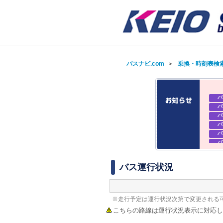
バスナビ.com
＞
乗換・時刻表検
バ
バ
バ
バ
バ
バ
バ
バ
バス運行状況
※走行予定は運行状況次第で変更される
こちらの路線は運行状況表示に対応し