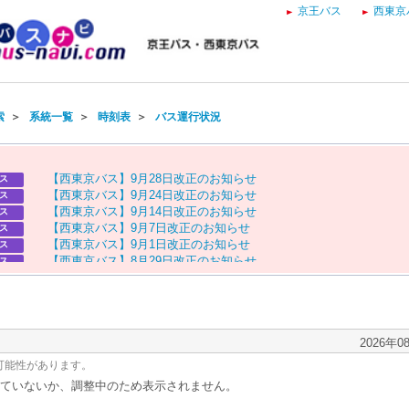
京王バス
西東京
索
＞
系統一覧
＞
時刻表
＞
バス運行状況
【
西
東
京
バ
ス
】
9
月
2
8
日
改
正
の
お
知
ら
せ
ス
【
西
東
京
バ
ス
】
9
月
2
4
日
改
正
の
お
知
ら
せ
ス
【
西
東
京
バ
ス
】
9
月
1
4
日
改
正
の
お
知
ら
せ
ス
【
西
東
京
バ
ス
】
9
月
7
日
改
正
の
お
知
ら
せ
ス
【
西
東
京
バ
ス
】
9
月
1
日
改
正
の
お
知
ら
せ
ス
【
西
東
京
バ
ス
】
8
月
2
9
日
改
正
の
お
知
ら
せ
ス
【
京
王
バ
ス
】
お
盆
ダ
イ
ヤ
の
お
知
ら
せ
ス
【
西
東
京
バ
ス
】
お
盆
ダ
イ
ヤ
の
お
知
ら
せ
ス
2026年0
可能性があります。
ていないか、調整中のため表示されません。