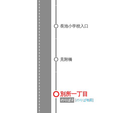
長池小学校入口
見附橋
別所一丁目
のりば:2
[のりば地図]