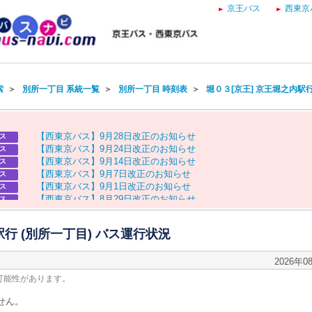
京王バス
西東京
索
＞
別所一丁目 系統一覧
＞
別所一丁目 時刻表
＞
堀０３[京王] 京王堀之内駅
【
西
東
京
バ
ス
】
9
月
2
8
日
改
正
の
お
知
ら
せ
ス
【
西
東
京
バ
ス
】
9
月
2
4
日
改
正
の
お
知
ら
せ
ス
【
西
東
京
バ
ス
】
9
月
1
4
日
改
正
の
お
知
ら
せ
ス
【
西
東
京
バ
ス
】
9
月
7
日
改
正
の
お
知
ら
せ
ス
【
西
東
京
バ
ス
】
9
月
1
日
改
正
の
お
知
ら
せ
ス
【
西
東
京
バ
ス
】
8
月
2
9
日
改
正
の
お
知
ら
せ
ス
【
京
王
バ
ス
】
お
盆
ダ
イ
ヤ
の
お
知
ら
せ
ス
【
西
東
京
バ
ス
】
お
盆
ダ
イ
ヤ
の
お
知
ら
せ
ス
駅行 (別所一丁目) バス運行状況
2026年0
可能性があります。
せん。