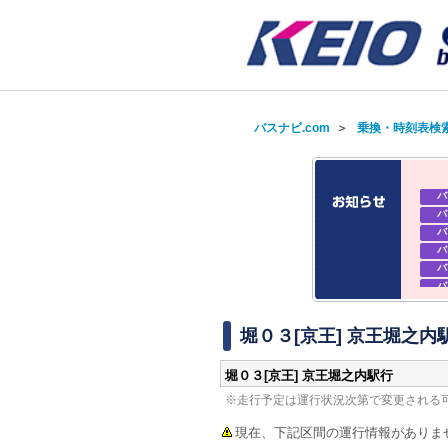
バスナビ.com
＞
乗換・時刻表検
バ
バ
バ
バ
バ
バ
バ
バ
堀０３[京王] 京王堀之内
堀０３[京王] 京王堀之内駅行
※走行予定は運行状況次第で変更される
現在、下記区間の運行情報がありま