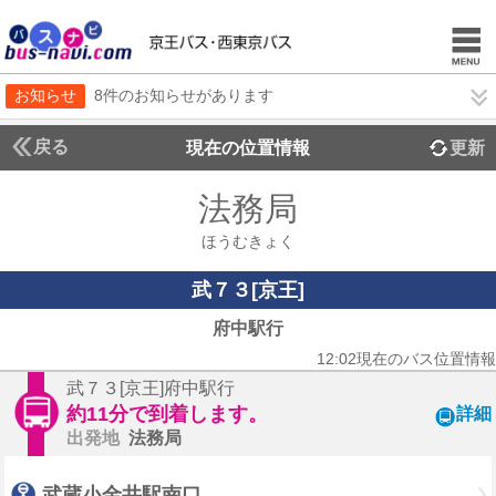
お知らせ
8件のお知らせがあります
戻る
現在の位置情報
更新
法務局
ほうむきょく
武７３[京王]
府中駅行
12:02現在のバス位置情報
武７３[京王]府中駅行
約11分で到着します。
詳細
出発地
法務局
武蔵小金井駅南口