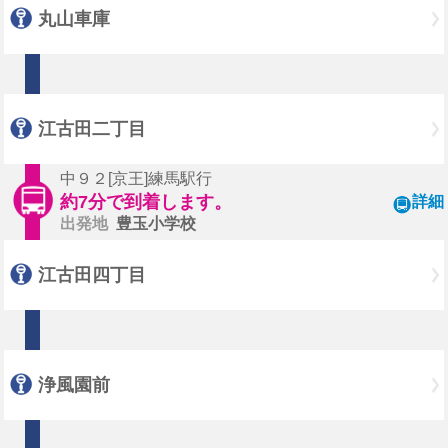
丸山車庫
江古田二丁目
中９２[京王]練馬駅行
約7分で到着します。
詳細
出発地
豊玉小学校
江古田四丁目
浄風園前