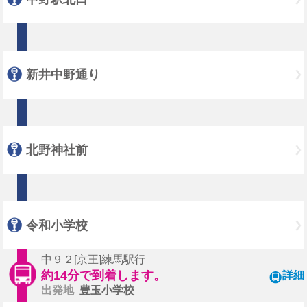
新井中野通り
北野神社前
令和小学校
中９２[京王]練馬駅行
約14分で到着します。
詳細
出発地
豊玉小学校