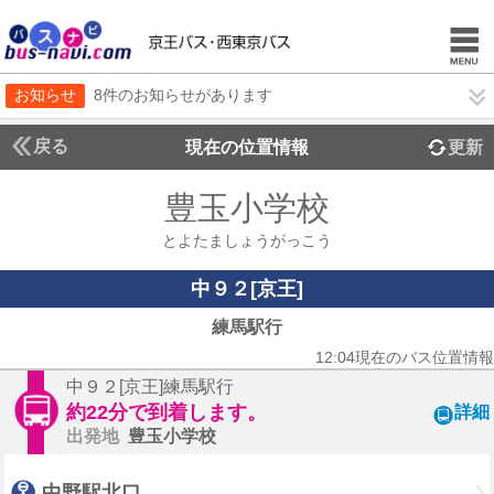
お知らせ
8件のお知らせがあります
戻る
現在の位置情報
更新
豊玉小学校
とよたましょうがっこう
中９２[京王]
練馬駅行
12:04現在のバス位置情報
中９２[京王]練馬駅行
約22分で到着します。
詳細
出発地
豊玉小学校
中野駅北口