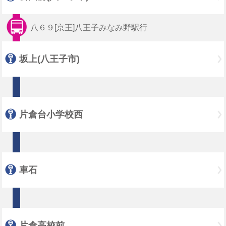
八６９[京王]八王子みなみ野駅行
坂上(八王子市)
片倉台小学校西
車石
片倉高校前