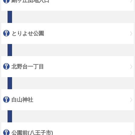
絹ヶ丘団地入口
とりよせ公園
北野台一丁目
白山神社
公園前(八王子市)