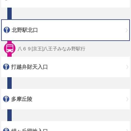
北野駅北口
八６９[京王]八王子みなみ野駅行
打越弁財天入口
多摩丘陵