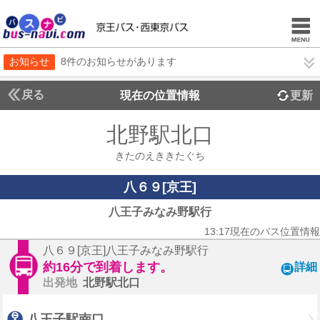
お知らせ
8件のお知らせがあります
戻る
現在の位置情報
更新
北野駅北口
きたのえききたぐち
八６９[京王]
八王子みなみ野駅行
13:17現在のバス位置情報
八６９[京王]八王子みなみ野駅行
約16分で到着します。
詳細
出発地
北野駅北口
八王子駅南口