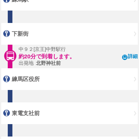
下新街
中９２[京王]中野駅行
約20分で到着します。
詳細
出発地
北野神社前
練馬区役所
東電支社前