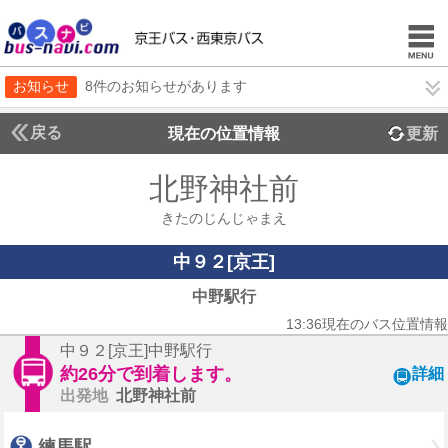
お知らせ
8件のお知らせがあります
戻る
現在の位置情報
更新
北野神社前
きたのじんじゃまえ
中９２[京王]
中野駅行
13:36現在のバス位置情報
中９２[京王]中野駅行
約26分で到着します。
詳細
出発地
北野神社前
練馬駅