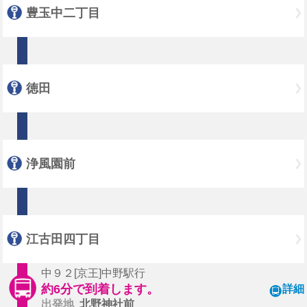
豊玉中二丁目
徳田
浄風園前
江古田四丁目
中９２[京王]中野駅行
約6分で到着します。
詳細
出発地
北野神社前