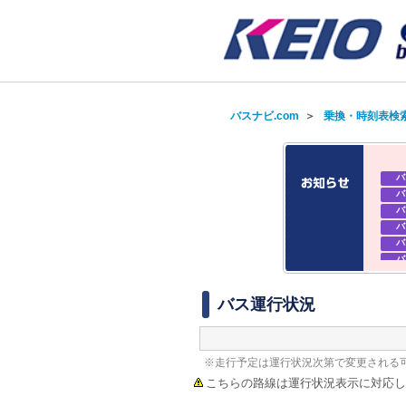
バスナビ.com
＞
乗換・時刻表検
バ
バ
バ
バ
バ
バ
バ
バ
バス運行状況
※走行予定は運行状況次第で変更される
こちらの路線は運行状況表示に対応し