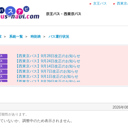
京王バス
西東京
索
＞
系統一覧
＞
時刻表
＞
バス運行状況
【
西
東
京
バ
ス
】
9
月
2
8
日
改
正
の
お
知
ら
せ
ス
【
西
東
京
バ
ス
】
9
月
2
4
日
改
正
の
お
知
ら
せ
ス
【
西
東
京
バ
ス
】
9
月
1
4
日
改
正
の
お
知
ら
せ
ス
【
西
東
京
バ
ス
】
9
月
7
日
改
正
の
お
知
ら
せ
ス
【
西
東
京
バ
ス
】
9
月
1
日
改
正
の
お
知
ら
せ
ス
【
西
東
京
バ
ス
】
8
月
2
9
日
改
正
の
お
知
ら
せ
ス
【
京
王
バ
ス
】
お
盆
ダ
イ
ヤ
の
お
知
ら
せ
ス
【
西
東
京
バ
ス
】
お
盆
ダ
イ
ヤ
の
お
知
ら
せ
ス
2026年0
可能性があります。
ていないか、調整中のため表示されません。