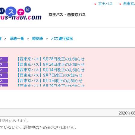
京王バス
西東京
索
＞
系統一覧
＞
時刻表
＞
バス運行状況
【
西
東
京
バ
ス
】
9
月
2
8
日
改
正
の
お
知
ら
せ
ス
【
西
東
京
バ
ス
】
9
月
2
4
日
改
正
の
お
知
ら
せ
ス
【
西
東
京
バ
ス
】
9
月
1
4
日
改
正
の
お
知
ら
せ
ス
【
西
東
京
バ
ス
】
9
月
7
日
改
正
の
お
知
ら
せ
ス
【
西
東
京
バ
ス
】
9
月
1
日
改
正
の
お
知
ら
せ
ス
【
西
東
京
バ
ス
】
8
月
2
9
日
改
正
の
お
知
ら
せ
ス
【
京
王
バ
ス
】
お
盆
ダ
イ
ヤ
の
お
知
ら
せ
ス
【
西
東
京
バ
ス
】
お
盆
ダ
イ
ヤ
の
お
知
ら
せ
ス
2026年0
可能性があります。
ていないか、調整中のため表示されません。