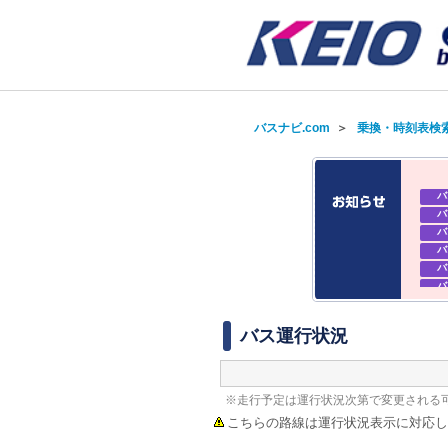
バスナビ.com
＞
乗換・時刻表検
バ
バ
バ
バ
バ
バ
バ
バ
バス運行状況
※走行予定は運行状況次第で変更される
こちらの路線は運行状況表示に対応し