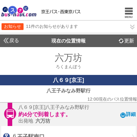
お知らせ
11件のお知らせがあります
戻る
現在の位置情報
更新
六万坊
ろくまんぼう
八６９[京王]
八王子みなみ野駅行
12:00現在のバス位置情報
八６９[京王]八王子みなみ野駅行
約4分で到着します。
詳細
出発地
六万坊
八王子駅南口