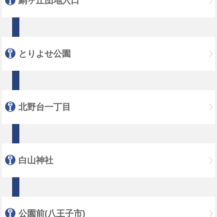
絹ヶ丘団地入口
とりよせ公園
北野台一丁目
白山神社
公園前(八王子市)