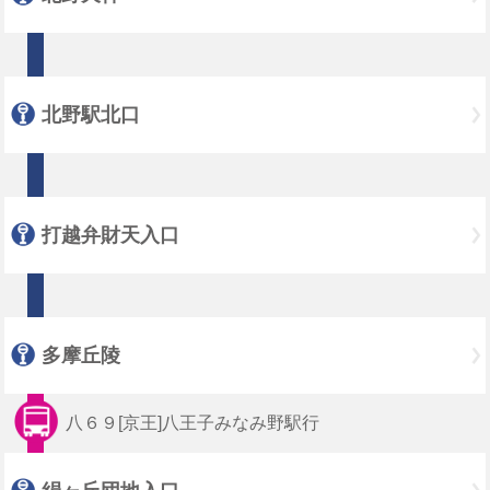
北野駅北口
打越弁財天入口
多摩丘陵
八６９[京王]八王子みなみ野駅行