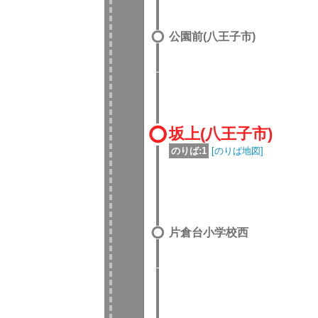
公園前(八王子市)
坂上(八王子市)
のりば:1
[のりば地図]
片倉台小学校西