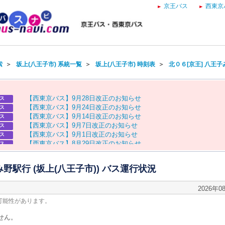
京王バス
西東京
索
＞
坂上(八王子市) 系統一覧
＞
坂上(八王子市) 時刻表
＞
北０６[京王] 八王
【
西
東
京
バ
ス
】
9
月
2
8
日
改
正
の
お
知
ら
せ
ス
【
西
東
京
バ
ス
】
9
月
2
4
日
改
正
の
お
知
ら
せ
ス
【
西
東
京
バ
ス
】
9
月
1
4
日
改
正
の
お
知
ら
せ
ス
【
西
東
京
バ
ス
】
9
月
7
日
改
正
の
お
知
ら
せ
ス
【
西
東
京
バ
ス
】
9
月
1
日
改
正
の
お
知
ら
せ
ス
【
西
東
京
バ
ス
】
8
月
2
9
日
改
正
の
お
知
ら
せ
ス
【
京
王
バ
ス
】
お
盆
ダ
イ
ヤ
の
お
知
ら
せ
ス
【
西
東
京
バ
ス
】
お
盆
ダ
イ
ヤ
の
お
知
ら
せ
ス
野駅行 (坂上(八王子市)) バス運行状況
2026年0
可能性があります。
せん。