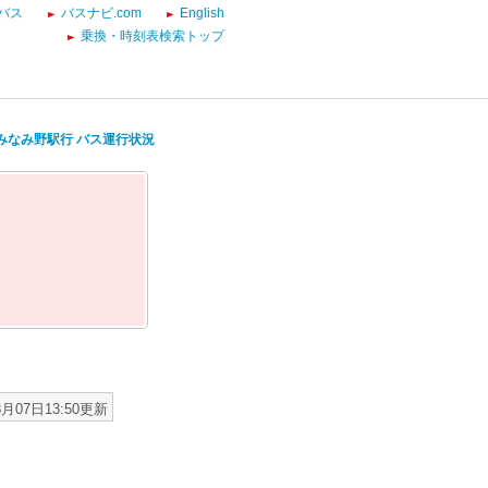
バス
バスナビ.com
English
乗換・時刻表検索トップ
子みなみ野駅行 バス運行状況
8月07日13:50更新