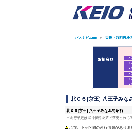
バスナビ.com
＞
乗換・時刻表検
バ
バ
バ
バ
バ
バ
バ
バ
北０６[京王] 八王子みなみ
北０６[京王] 八王子みなみ野駅行
※走行予定は運行状況次第で変更される
現在、下記区間の運行情報がありま