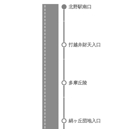
北野駅南口
打越弁財天入口
多摩丘陵
絹ヶ丘団地入口