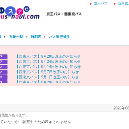
京王バス
西東京
索
＞
系統一覧
＞
時刻表
＞
バス運行状況
【
西
東
京
バ
ス
】
9
月
2
8
日
改
正
の
お
知
ら
せ
ス
【
西
東
京
バ
ス
】
9
月
2
4
日
改
正
の
お
知
ら
せ
ス
【
西
東
京
バ
ス
】
9
月
1
4
日
改
正
の
お
知
ら
せ
ス
【
西
東
京
バ
ス
】
9
月
7
日
改
正
の
お
知
ら
せ
ス
【
西
東
京
バ
ス
】
9
月
1
日
改
正
の
お
知
ら
せ
ス
【
西
東
京
バ
ス
】
8
月
2
9
日
改
正
の
お
知
ら
せ
ス
【
京
王
バ
ス
】
お
盆
ダ
イ
ヤ
の
お
知
ら
せ
ス
【
西
東
京
バ
ス
】
お
盆
ダ
イ
ヤ
の
お
知
ら
せ
ス
2026年0
可能性があります。
ていないか、調整中のため表示されません。