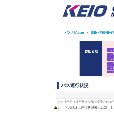
バスナビ.com
＞
乗換・時刻表検
バ
バ
バ
バ
バ
バ
バ
バ
バス運行状況
※走行予定は運行状況次第で変更される
こちらの路線は運行状況表示に対応し