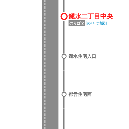
鑓水二丁目中央
のりば:2
[のりば地図]
鑓水住宅入口
都営住宅西