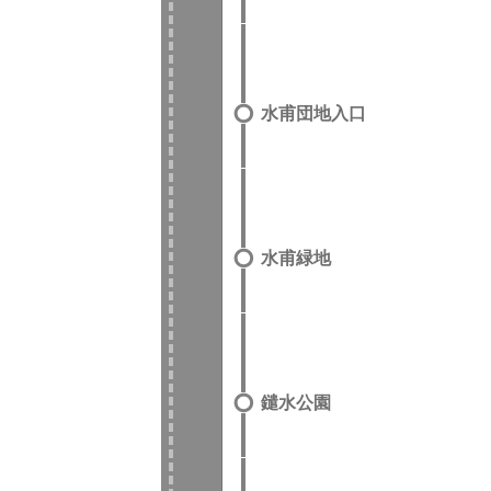
水甫団地入口
水甫緑地
鑓水公園