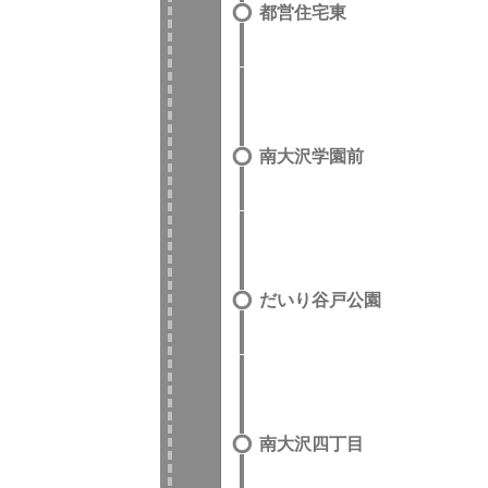
都営住宅東
南大沢学園前
だいり谷戸公園
南大沢四丁目