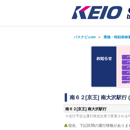
バスナビ.com
＞
乗換・時刻表検
バ
バ
バ
バ
バ
バ
バ
バ
南６２[京王] 南大沢駅行
南６２[京王] 南大沢駅行
※走行予定は運行状況次第で変更される
現在、下記区間の運行情報がありま