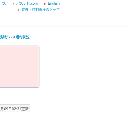
バス
バスナビ.com
English
乗換・時刻表検索トップ
沢駅行 バス運行状況
8月09日02:31更新