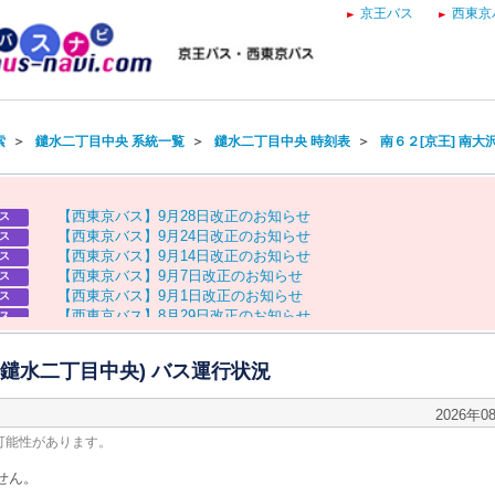
京王バス
西東京
索
＞
鑓水二丁目中央 系統一覧
＞
鑓水二丁目中央 時刻表
＞
南６２[京王] 南大
【
西
東
京
バ
ス
】
9
月
2
8
日
改
正
の
お
知
ら
せ
ス
【
西
東
京
バ
ス
】
9
月
2
4
日
改
正
の
お
知
ら
せ
ス
【
西
東
京
バ
ス
】
9
月
1
4
日
改
正
の
お
知
ら
せ
ス
【
西
東
京
バ
ス
】
9
月
7
日
改
正
の
お
知
ら
せ
ス
【
西
東
京
バ
ス
】
9
月
1
日
改
正
の
お
知
ら
せ
ス
【
西
東
京
バ
ス
】
8
月
2
9
日
改
正
の
お
知
ら
せ
ス
【
京
王
バ
ス
】
お
盆
ダ
イ
ヤ
の
お
知
ら
せ
ス
【
西
東
京
バ
ス
】
お
盆
ダ
イ
ヤ
の
お
知
ら
せ
ス
 (鑓水二丁目中央) バス運行状況
2026年0
可能性があります。
せん。