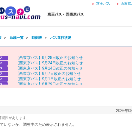
京王バス
西東京
索
＞
系統一覧
＞
時刻表
＞
バス運行状況
【
西
東
京
バ
ス
】
9
月
2
8
日
改
正
の
お
知
ら
せ
ス
【
西
東
京
バ
ス
】
9
月
2
4
日
改
正
の
お
知
ら
せ
ス
【
西
東
京
バ
ス
】
9
月
1
4
日
改
正
の
お
知
ら
せ
ス
【
西
東
京
バ
ス
】
9
月
7
日
改
正
の
お
知
ら
せ
ス
【
西
東
京
バ
ス
】
9
月
1
日
改
正
の
お
知
ら
せ
ス
【
西
東
京
バ
ス
】
8
月
2
9
日
改
正
の
お
知
ら
せ
ス
【
京
王
バ
ス
】
お
盆
ダ
イ
ヤ
の
お
知
ら
せ
ス
【
西
東
京
バ
ス
】
お
盆
ダ
イ
ヤ
の
お
知
ら
せ
ス
2026年0
可能性があります。
ていないか、調整中のため表示されません。