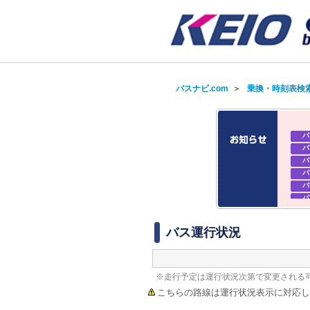
バスナビ.com
＞
乗換・時刻表検
バ
バ
バ
バ
バ
バ
バ
バ
バス運行状況
※走行予定は運行状況次第で変更される
こちらの路線は運行状況表示に対応し