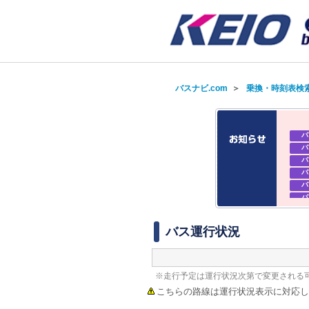
バスナビ.com
＞
乗換・時刻表検
バ
バ
バ
バ
バ
バ
バ
バ
バス運行状況
※走行予定は運行状況次第で変更される
こちらの路線は運行状況表示に対応し