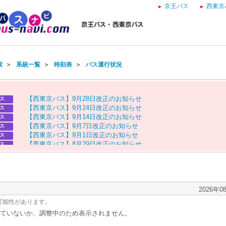
京王バス
西東京
索
＞
系統一覧
＞
時刻表
＞
バス運行状況
【
西
東
京
バ
ス
】
9
月
2
8
日
改
正
の
お
知
ら
せ
ス
【
西
東
京
バ
ス
】
9
月
2
4
日
改
正
の
お
知
ら
せ
ス
【
西
東
京
バ
ス
】
9
月
1
4
日
改
正
の
お
知
ら
せ
ス
【
西
東
京
バ
ス
】
9
月
7
日
改
正
の
お
知
ら
せ
ス
【
西
東
京
バ
ス
】
9
月
1
日
改
正
の
お
知
ら
せ
ス
【
西
東
京
バ
ス
】
8
月
2
9
日
改
正
の
お
知
ら
せ
ス
【
京
王
バ
ス
】
お
盆
ダ
イ
ヤ
の
お
知
ら
せ
ス
【
西
東
京
バ
ス
】
お
盆
ダ
イ
ヤ
の
お
知
ら
せ
ス
2026年0
可能性があります。
ていないか、調整中のため表示されません。