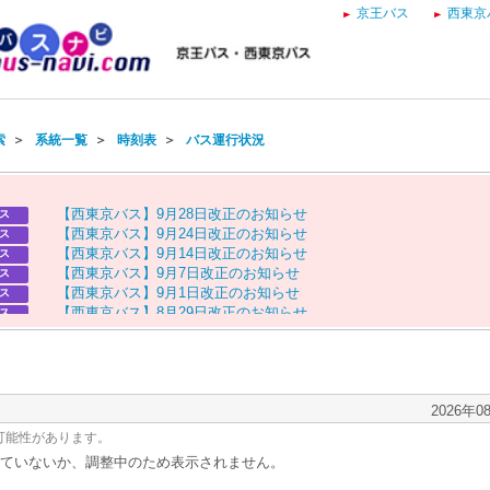
京王バス
西東京
索
＞
系統一覧
＞
時刻表
＞
バス運行状況
【
西
東
京
バ
ス
】
9
月
2
8
日
改
正
の
お
知
ら
せ
ス
【
西
東
京
バ
ス
】
9
月
2
4
日
改
正
の
お
知
ら
せ
ス
【
西
東
京
バ
ス
】
9
月
1
4
日
改
正
の
お
知
ら
せ
ス
【
西
東
京
バ
ス
】
9
月
7
日
改
正
の
お
知
ら
せ
ス
【
西
東
京
バ
ス
】
9
月
1
日
改
正
の
お
知
ら
せ
ス
【
西
東
京
バ
ス
】
8
月
2
9
日
改
正
の
お
知
ら
せ
ス
【
京
王
バ
ス
】
お
盆
ダ
イ
ヤ
の
お
知
ら
せ
ス
【
西
東
京
バ
ス
】
お
盆
ダ
イ
ヤ
の
お
知
ら
せ
ス
2026年0
可能性があります。
ていないか、調整中のため表示されません。