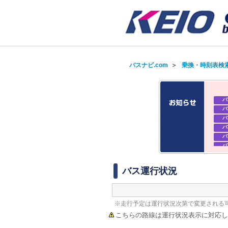
バスナビ.com
＞
乗換・時刻表検
バ
バ
バ
バ
バ
バ
バ
バ
バス運行状況
※走行予定は運行状況次第で変更される
こちらの路線は運行状況表示に対応し