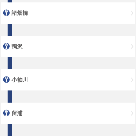
諸畑橋
鴨沢
小袖川
留浦