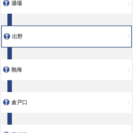
湯場
出野
熱海
倉戸口