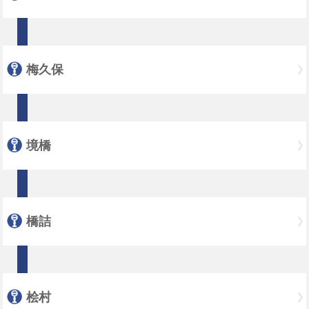
梅久保
境橋
橋詰
桧村