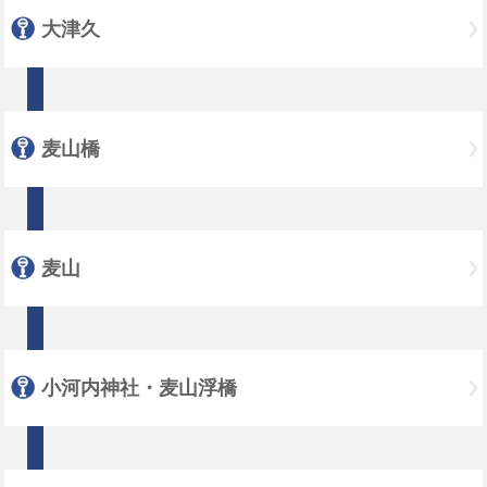
大津久
麦山橋
麦山
小河内神社・麦山浮橋