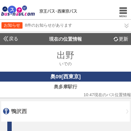
お知らせ
8件のお知らせがあります
戻る
現在の位置情報
更新
出野
いでの
奥09[西東京]
奥多摩駅行
10:47現在のバス位置情報
鴨沢西