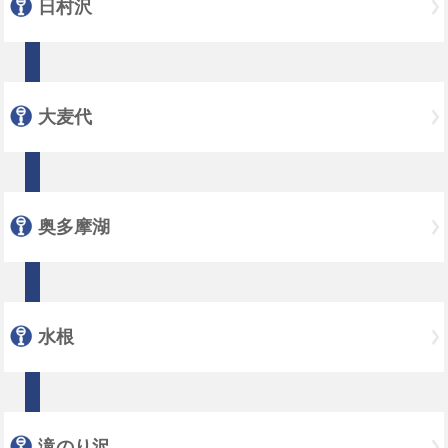
日村沢
大麦代
奥多摩湖
水根
滝のり沢