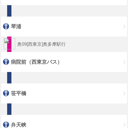
琴浦
奥09[西東京]奥多摩駅行
病院前（西東京バス）
笹平橋
弁天峡