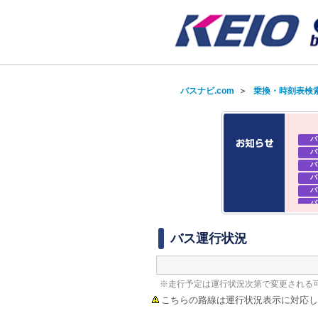
バスナビ.com
＞
乗換・時刻表検
バ
バ
バ
バ
バ
バ
バ
バ
バス運行状況
※走行予定は運行状況次第で変更される
こちらの路線は運行状況表示に対応し