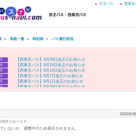
京王バス
西東京
索
＞
系統一覧
＞
時刻表
＞
バス運行状況
【
西
東
京
バ
ス
】
9
月
2
8
日
改
正
の
お
知
ら
せ
ス
【
西
東
京
バ
ス
】
9
月
2
4
日
改
正
の
お
知
ら
せ
ス
【
西
東
京
バ
ス
】
9
月
1
4
日
改
正
の
お
知
ら
せ
ス
【
西
東
京
バ
ス
】
9
月
7
日
改
正
の
お
知
ら
せ
ス
【
西
東
京
バ
ス
】
9
月
1
日
改
正
の
お
知
ら
せ
ス
【
西
東
京
バ
ス
】
8
月
2
9
日
改
正
の
お
知
ら
せ
ス
【
京
王
バ
ス
】
お
盆
ダ
イ
ヤ
の
お
知
ら
せ
ス
【
西
東
京
バ
ス
】
お
盆
ダ
イ
ヤ
の
お
知
ら
せ
ス
2026年0
可能性があります。
ていないか、調整中のため表示されません。