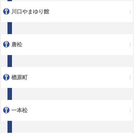
川口やまゆり館
唐松
楢原町
一本松