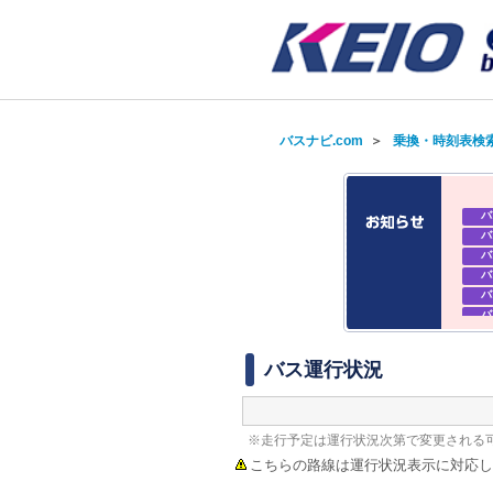
バスナビ.com
＞
乗換・時刻表検
バ
バ
バ
バ
バ
バ
バ
バ
バス運行状況
※走行予定は運行状況次第で変更される
こちらの路線は運行状況表示に対応し