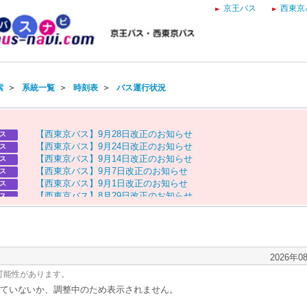
京王バス
西東京
索
＞
系統一覧
＞
時刻表
＞
バス運行状況
【
西
東
京
バ
ス
】
9
月
2
8
日
改
正
の
お
知
ら
せ
ス
【
西
東
京
バ
ス
】
9
月
2
4
日
改
正
の
お
知
ら
せ
ス
【
西
東
京
バ
ス
】
9
月
1
4
日
改
正
の
お
知
ら
せ
ス
【
西
東
京
バ
ス
】
9
月
7
日
改
正
の
お
知
ら
せ
ス
【
西
東
京
バ
ス
】
9
月
1
日
改
正
の
お
知
ら
せ
ス
【
西
東
京
バ
ス
】
8
月
2
9
日
改
正
の
お
知
ら
せ
ス
【
京
王
バ
ス
】
お
盆
ダ
イ
ヤ
の
お
知
ら
せ
ス
【
西
東
京
バ
ス
】
お
盆
ダ
イ
ヤ
の
お
知
ら
せ
ス
2026年0
可能性があります。
ていないか、調整中のため表示されません。