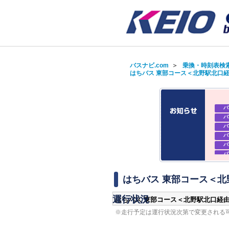
バスナビ.com
＞
乗換・時刻表検
はちバス 東部コース＜北野駅北口経
バ
バ
バ
バ
バ
バ
バ
バ
はちバス 東部コース＜北野
運行状況
はちバス 東部コース＜北野駅北口経由
※走行予定は運行状況次第で変更される