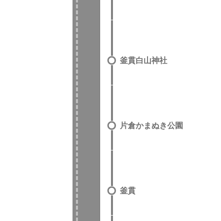
釜貫白山神社
片倉かまぬき公園
釜貫