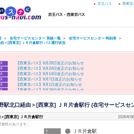
京王バス
西東京
索
＞
在宅サービスセンター 系統一覧
＞
在宅サービスセンター 時刻表
＞
由＞[西東京] ＪＲ片倉駅行 バス運行状況
【
西
東
京
バ
ス
】
9
月
2
8
日
改
正
の
お
知
ら
せ
ス
【
西
東
京
バ
ス
】
9
月
2
4
日
改
正
の
お
知
ら
せ
ス
【
西
東
京
バ
ス
】
9
月
1
4
日
改
正
の
お
知
ら
せ
ス
【
西
東
京
バ
ス
】
9
月
7
日
改
正
の
お
知
ら
せ
ス
【
西
東
京
バ
ス
】
9
月
1
日
改
正
の
お
知
ら
せ
ス
【
西
東
京
バ
ス
】
8
月
2
9
日
改
正
の
お
知
ら
せ
ス
【
京
王
バ
ス
】
お
盆
ダ
イ
ヤ
の
お
知
ら
せ
ス
【
西
東
京
バ
ス
】
お
盆
ダ
イ
ヤ
の
お
知
ら
せ
ス
駅北口経由＞[西東京] ＪＲ片倉駅行 (在宅サービスセン
＞[西東京] ＪＲ片倉駅行
2026年0
可能性があります。
ＪＲ片倉駅