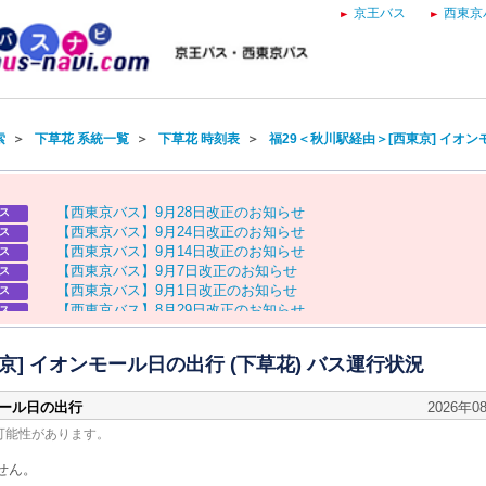
京王バス
西東京
索
＞
下草花 系統一覧
＞
下草花 時刻表
＞
福29＜秋川駅経由＞[西東京] イオ
【
西
東
京
バ
ス
】
9
月
2
8
日
改
正
の
お
知
ら
せ
ス
【
西
東
京
バ
ス
】
9
月
2
4
日
改
正
の
お
知
ら
せ
ス
【
西
東
京
バ
ス
】
9
月
1
4
日
改
正
の
お
知
ら
せ
ス
【
西
東
京
バ
ス
】
9
月
7
日
改
正
の
お
知
ら
せ
ス
【
西
東
京
バ
ス
】
9
月
1
日
改
正
の
お
知
ら
せ
ス
【
西
東
京
バ
ス
】
8
月
2
9
日
改
正
の
お
知
ら
せ
ス
【
京
王
バ
ス
】
お
盆
ダ
イ
ヤ
の
お
知
ら
せ
ス
【
西
東
京
バ
ス
】
お
盆
ダ
イ
ヤ
の
お
知
ら
せ
ス
京] イオンモール日の出行 (下草花) バス運行状況
モール日の出行
2026年0
可能性があります。
せん。