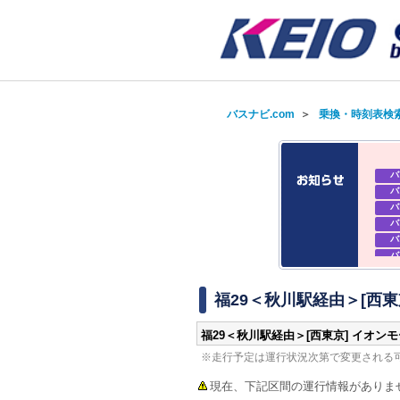
バスナビ.com
＞
乗換・時刻表検
バ
バ
バ
バ
バ
バ
バ
バ
福29＜秋川駅経由＞[西東
福29＜秋川駅経由＞[西東京] イオン
※走行予定は運行状況次第で変更される
現在、下記区間の運行情報がありま