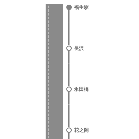
福生駅
長沢
永田橋
花之岡