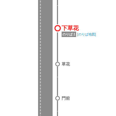
下草花
のりば:1
[のりば地図]
草花
門前