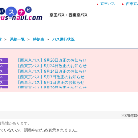
京王バス
西東京
索
＞
系統一覧
＞
時刻表
＞
バス運行状況
【
西
東
京
バ
ス
】
9
月
2
8
日
改
正
の
お
知
ら
せ
ス
【
西
東
京
バ
ス
】
9
月
2
4
日
改
正
の
お
知
ら
せ
ス
【
西
東
京
バ
ス
】
9
月
1
4
日
改
正
の
お
知
ら
せ
ス
【
西
東
京
バ
ス
】
9
月
7
日
改
正
の
お
知
ら
せ
ス
【
西
東
京
バ
ス
】
9
月
1
日
改
正
の
お
知
ら
せ
ス
【
西
東
京
バ
ス
】
8
月
2
9
日
改
正
の
お
知
ら
せ
ス
【
京
王
バ
ス
】
お
盆
ダ
イ
ヤ
の
お
知
ら
せ
ス
【
西
東
京
バ
ス
】
お
盆
ダ
イ
ヤ
の
お
知
ら
せ
ス
2026年0
可能性があります。
ていないか、調整中のため表示されません。