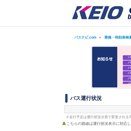
バスナビ.com
＞
乗換・時刻表検
バ
バ
バ
バ
バ
バ
バ
バ
バス運行状況
※走行予定は運行状況次第で変更される
こちらの路線は運行状況表示に対応し