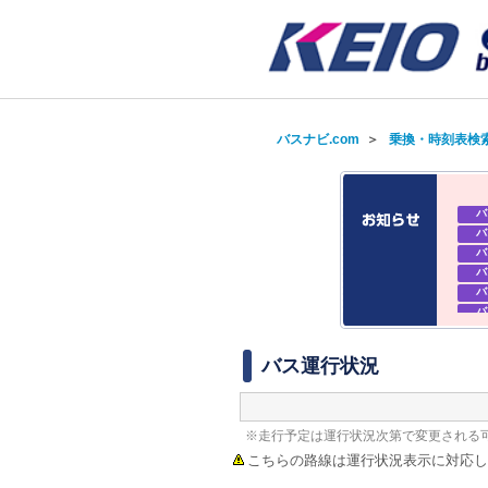
バスナビ.com
＞
乗換・時刻表検
バ
バ
バ
バ
バ
バ
バ
バ
バス運行状況
※走行予定は運行状況次第で変更される
こちらの路線は運行状況表示に対応し