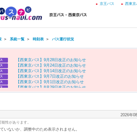
京王バス
西東京
索
＞
系統一覧
＞
時刻表
＞
バス運行状況
【
西
東
京
バ
ス
】
9
月
2
8
日
改
正
の
お
知
ら
せ
ス
【
西
東
京
バ
ス
】
9
月
2
4
日
改
正
の
お
知
ら
せ
ス
【
西
東
京
バ
ス
】
9
月
1
4
日
改
正
の
お
知
ら
せ
ス
【
西
東
京
バ
ス
】
9
月
7
日
改
正
の
お
知
ら
せ
ス
【
西
東
京
バ
ス
】
9
月
1
日
改
正
の
お
知
ら
せ
ス
【
西
東
京
バ
ス
】
8
月
2
9
日
改
正
の
お
知
ら
せ
ス
【
京
王
バ
ス
】
お
盆
ダ
イ
ヤ
の
お
知
ら
せ
ス
【
西
東
京
バ
ス
】
お
盆
ダ
イ
ヤ
の
お
知
ら
せ
ス
2026年0
可能性があります。
ていないか、調整中のため表示されません。