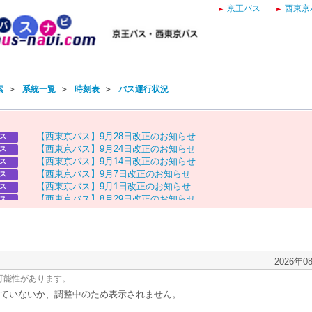
京王バス
西東京
索
＞
系統一覧
＞
時刻表
＞
バス運行状況
【
西
東
京
バ
ス
】
9
月
2
8
日
改
正
の
お
知
ら
せ
ス
【
西
東
京
バ
ス
】
9
月
2
4
日
改
正
の
お
知
ら
せ
ス
【
西
東
京
バ
ス
】
9
月
1
4
日
改
正
の
お
知
ら
せ
ス
【
西
東
京
バ
ス
】
9
月
7
日
改
正
の
お
知
ら
せ
ス
【
西
東
京
バ
ス
】
9
月
1
日
改
正
の
お
知
ら
せ
ス
【
西
東
京
バ
ス
】
8
月
2
9
日
改
正
の
お
知
ら
せ
ス
【
京
王
バ
ス
】
お
盆
ダ
イ
ヤ
の
お
知
ら
せ
ス
【
西
東
京
バ
ス
】
お
盆
ダ
イ
ヤ
の
お
知
ら
せ
ス
2026年0
可能性があります。
ていないか、調整中のため表示されません。