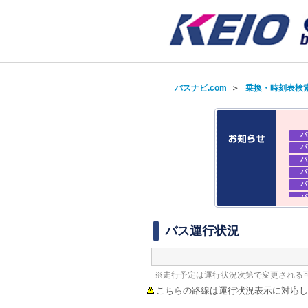
バスナビ.com
＞
乗換・時刻表検
バ
バ
バ
バ
バ
バ
バ
バ
バス運行状況
※走行予定は運行状況次第で変更される
こちらの路線は運行状況表示に対応し