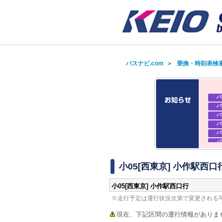
バスナビ.com
＞
乗換・時刻表検
バ
バ
バ
バ
バ
バ
バ
バ
小05[西東京] 小作駅西口
小05[西東京] 小作駅西口行
※走行予定は運行状況次第で変更される
現在、下記区間の運行情報がありま