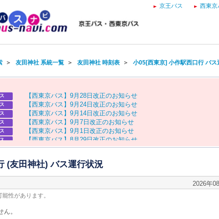
京王バス
西東京
索
＞
友田神社 系統一覧
＞
友田神社 時刻表
＞
小05[西東京] 小作駅西口行 バ
【
西
東
京
バ
ス
】
9
月
2
8
日
改
正
の
お
知
ら
せ
ス
【
西
東
京
バ
ス
】
9
月
2
4
日
改
正
の
お
知
ら
せ
ス
【
西
東
京
バ
ス
】
9
月
1
4
日
改
正
の
お
知
ら
せ
ス
【
西
東
京
バ
ス
】
9
月
7
日
改
正
の
お
知
ら
せ
ス
【
西
東
京
バ
ス
】
9
月
1
日
改
正
の
お
知
ら
せ
ス
【
西
東
京
バ
ス
】
8
月
2
9
日
改
正
の
お
知
ら
せ
ス
【
京
王
バ
ス
】
お
盆
ダ
イ
ヤ
の
お
知
ら
せ
ス
【
西
東
京
バ
ス
】
お
盆
ダ
イ
ヤ
の
お
知
ら
せ
ス
行 (友田神社) バス運行状況
2026年0
可能性があります。
せん。