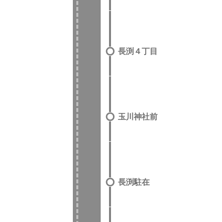
長渕４丁目
玉川神社前
長渕駐在