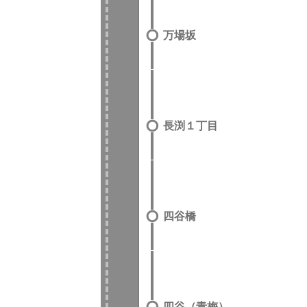
万場坂
長渕１丁目
四谷橋
四谷（青梅）