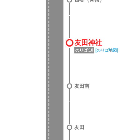
友田神社
のりば:10
[のりば地図]
友田南
友田