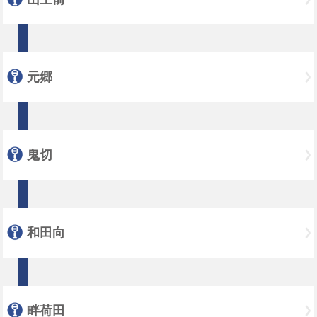
元郷
鬼切
和田向
畔荷田