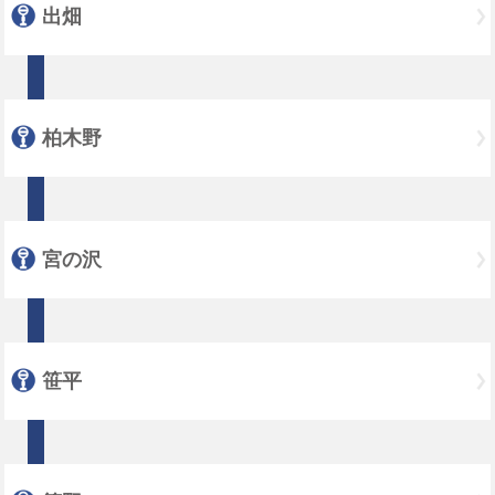
出畑
柏木野
宮の沢
笹平