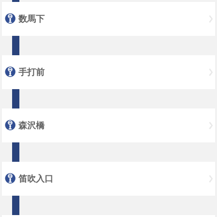
数馬下
手打前
森沢橋
笛吹入口