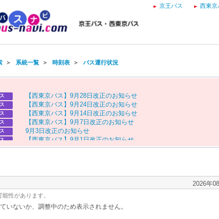
京王バス
西東京
索
＞
系統一覧
＞
時刻表
＞
バス運行状況
【
西
東
京
バ
ス
】
9
月
2
8
日
改
正
の
お
知
ら
せ
ス
【
西
東
京
バ
ス
】
9
月
2
4
日
改
正
の
お
知
ら
せ
ス
【
西
東
京
バ
ス
】
9
月
1
4
日
改
正
の
お
知
ら
せ
ス
【
西
東
京
バ
ス
】
9
月
7
日
改
正
の
お
知
ら
せ
ス
9
月
3
日
改
正
の
お
知
ら
せ
ス
【
西
東
京
バ
ス
】
9
月
1
日
改
正
の
お
知
ら
せ
ス
9
月
1
日
改
正
の
お
知
ら
せ
ス
【
西
東
京
バ
ス
】
8
月
2
9
日
改
正
の
お
知
ら
せ
ス
8
月
2
9
日
改
正
の
お
知
ら
せ
ス
【
京
王
バ
ス
】
お
盆
ダ
イ
ヤ
の
お
知
ら
せ
ス
【
西
東
京
バ
ス
】
お
盆
ダ
イ
ヤ
の
お
知
ら
せ
2026年0
ス
可能性があります。
ていないか、調整中のため表示されません。