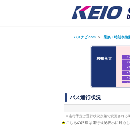
バスナビ.com
＞
乗換・時刻表検
バ
バ
バ
バ
バ
バ
バ
バ
バス運行状況
バ
バ
バ
※走行予定は運行状況次第で変更される
こちらの路線は運行状況表示に対応し