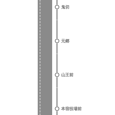
鬼切
元郷
山王前
本宿役場前