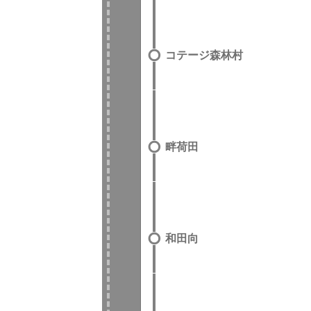
コテージ森林村
畔荷田
和田向