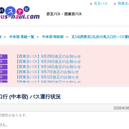
京王バス
西東京
索
＞
中本宿 系統一覧
＞
中本宿 時刻表
＞
五14[西東京] 払沢の滝入口行 バス
【
西
東
京
バ
ス
】
9
月
2
8
日
改
正
の
お
知
ら
せ
ス
【
西
東
京
バ
ス
】
9
月
2
4
日
改
正
の
お
知
ら
せ
ス
【
西
東
京
バ
ス
】
9
月
1
4
日
改
正
の
お
知
ら
せ
ス
【
西
東
京
バ
ス
】
9
月
7
日
改
正
の
お
知
ら
せ
ス
【
西
東
京
バ
ス
】
9
月
1
日
改
正
の
お
知
ら
せ
ス
【
西
東
京
バ
ス
】
8
月
2
9
日
改
正
の
お
知
ら
せ
ス
【
京
王
バ
ス
】
お
盆
ダ
イ
ヤ
の
お
知
ら
せ
ス
【
西
東
京
バ
ス
】
お
盆
ダ
イ
ヤ
の
お
知
ら
せ
ス
口行 (中本宿) バス運行状況
2026年0
可能性があります。
せん。