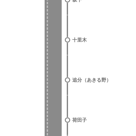
十里木
追分（あきる野）
荷田子