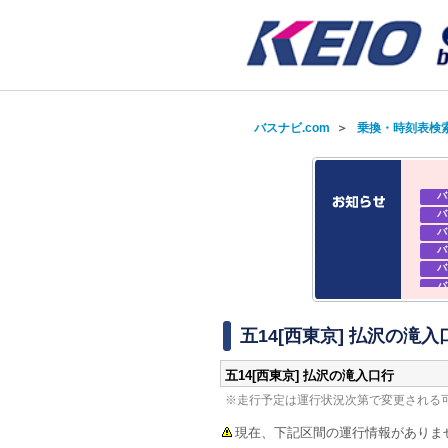
バスナビ.com
＞
乗換・時刻表検
バ
バ
バ
バ
バ
バ
バ
バ
五14[西東京] 払沢の滝入
五14[西東京] 払沢の滝入口行
※走行予定は運行状況次第で変更される
現在、下記区間の運行情報がありま