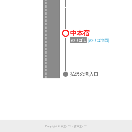
中本宿
のりば:1
[のりば地図]
払沢の滝入口
Copyright © 京王バス・西東京バス