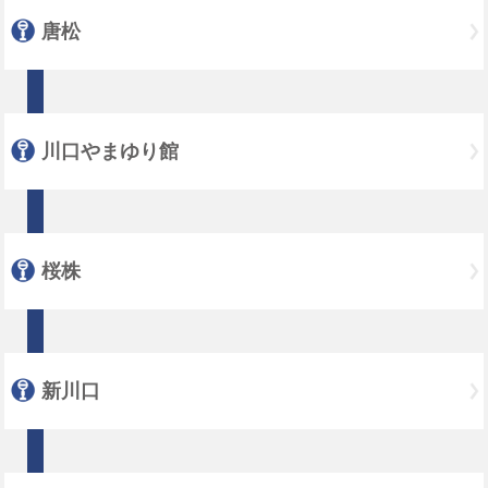
唐松
川口やまゆり館
桜株
新川口