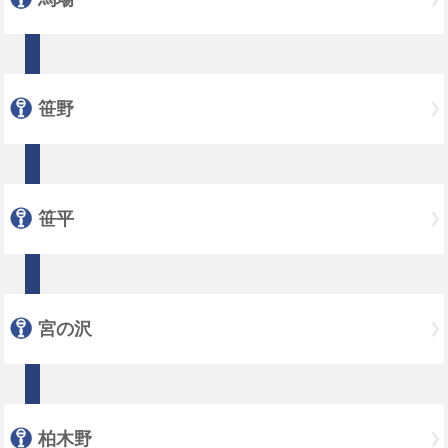
笹野
笹平
宮の沢
柏木野