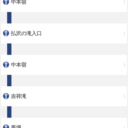
中本宿
払沢の滝入口
中本宿
吉祥滝
馬場