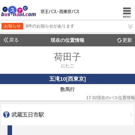
お知らせ
8件のお知らせがあります
戻る
現在の位置情報
更新
荷田子
にたご
五滝10[西東京]
数馬行
17:32現在のバス位置情報
武蔵五日市駅