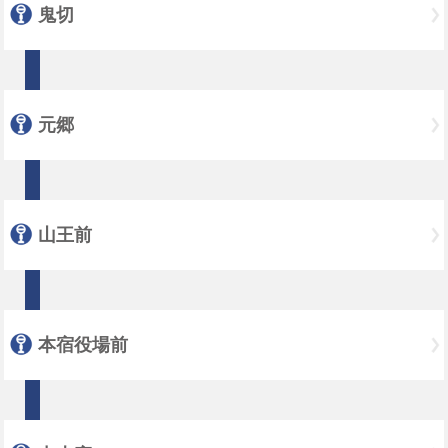
鬼切
元郷
山王前
本宿役場前