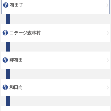
荷田子
コテージ森林村
畔荷田
和田向