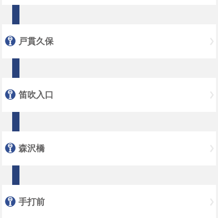
戸貫久保
笛吹入口
森沢橋
手打前