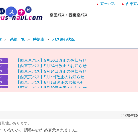
京王バス
西東京
索
＞
系統一覧
＞
時刻表
＞
バス運行状況
【
西
東
京
バ
ス
】
9
月
2
8
日
改
正
の
お
知
ら
せ
ス
【
西
東
京
バ
ス
】
9
月
2
4
日
改
正
の
お
知
ら
せ
ス
【
西
東
京
バ
ス
】
9
月
1
4
日
改
正
の
お
知
ら
せ
ス
【
西
東
京
バ
ス
】
9
月
7
日
改
正
の
お
知
ら
せ
ス
【
西
東
京
バ
ス
】
9
月
1
日
改
正
の
お
知
ら
せ
ス
【
西
東
京
バ
ス
】
8
月
2
9
日
改
正
の
お
知
ら
せ
ス
【
京
王
バ
ス
】
お
盆
ダ
イ
ヤ
の
お
知
ら
せ
ス
【
西
東
京
バ
ス
】
お
盆
ダ
イ
ヤ
の
お
知
ら
せ
ス
2026年0
可能性があります。
ていないか、調整中のため表示されません。