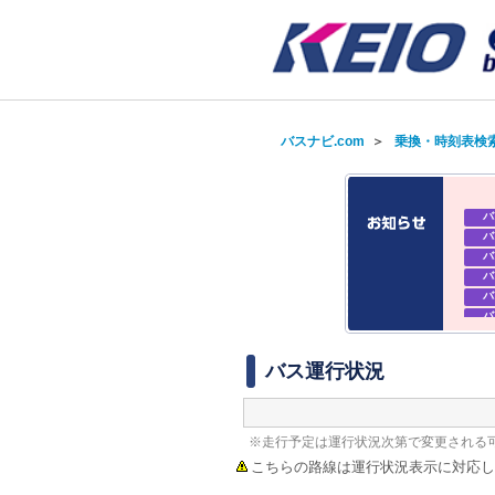
バスナビ.com
＞
乗換・時刻表検
バ
バ
バ
バ
バ
バ
バ
バ
バス運行状況
※走行予定は運行状況次第で変更される
こちらの路線は運行状況表示に対応し