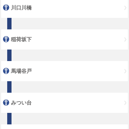
川口川橋
稲荷坂下
馬場谷戸
みつい台