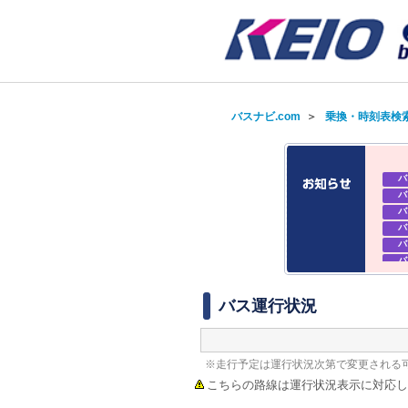
バスナビ.com
＞
乗換・時刻表検
バ
バ
バ
バ
バ
バ
バ
バ
バス運行状況
※走行予定は運行状況次第で変更される
こちらの路線は運行状況表示に対応し