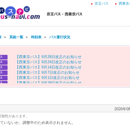
京王バス
西東京
索
＞
系統一覧
＞
時刻表
＞
バス運行状況
【
西
東
京
バ
ス
】
9
月
2
8
日
改
正
の
お
知
ら
せ
ス
【
西
東
京
バ
ス
】
9
月
2
4
日
改
正
の
お
知
ら
せ
ス
【
西
東
京
バ
ス
】
9
月
1
4
日
改
正
の
お
知
ら
せ
ス
【
西
東
京
バ
ス
】
9
月
7
日
改
正
の
お
知
ら
せ
ス
【
西
東
京
バ
ス
】
9
月
1
日
改
正
の
お
知
ら
せ
ス
【
西
東
京
バ
ス
】
8
月
2
9
日
改
正
の
お
知
ら
せ
ス
【
京
王
バ
ス
】
お
盆
ダ
イ
ヤ
の
お
知
ら
せ
ス
【
西
東
京
バ
ス
】
お
盆
ダ
イ
ヤ
の
お
知
ら
せ
ス
2026年0
可能性があります。
ていないか、調整中のため表示されません。