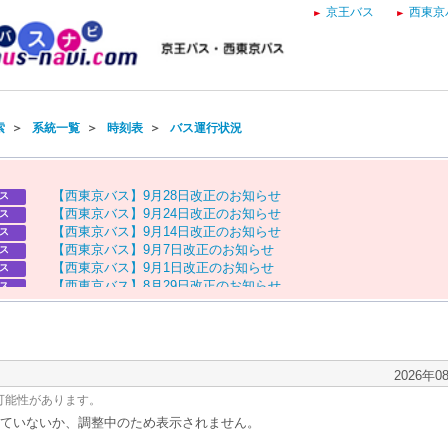
京王バス
西東京
索
＞
系統一覧
＞
時刻表
＞
バス運行状況
【
西
東
京
バ
ス
】
9
月
2
8
日
改
正
の
お
知
ら
せ
ス
【
西
東
京
バ
ス
】
9
月
2
4
日
改
正
の
お
知
ら
せ
ス
【
西
東
京
バ
ス
】
9
月
1
4
日
改
正
の
お
知
ら
せ
ス
【
西
東
京
バ
ス
】
9
月
7
日
改
正
の
お
知
ら
せ
ス
【
西
東
京
バ
ス
】
9
月
1
日
改
正
の
お
知
ら
せ
ス
【
西
東
京
バ
ス
】
8
月
2
9
日
改
正
の
お
知
ら
せ
ス
【
京
王
バ
ス
】
お
盆
ダ
イ
ヤ
の
お
知
ら
せ
ス
【
西
東
京
バ
ス
】
お
盆
ダ
イ
ヤ
の
お
知
ら
せ
ス
2026年0
可能性があります。
ていないか、調整中のため表示されません。