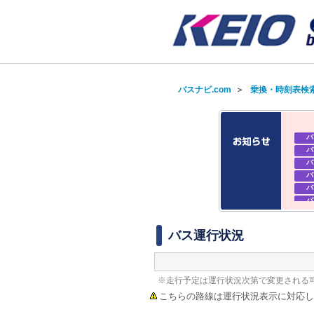
バスナビ.com
＞
乗換・時刻表検
バ
バ
バ
バ
バ
バ
バ
バ
バス運行状況
※走行予定は運行状況次第で変更される
こちらの路線は運行状況表示に対応し