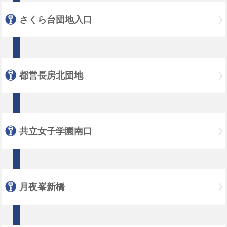
さくら台団地入口
都営長房北団地
共立女子学園南口
月夜峯新橋