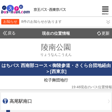
お知らせ
8件のお知らせがあります
戻る
現在の位置情報
更新
陵南公園
りょうなんこうえん
はちバス 西南部コース＜御陵参道・さくら台団地経由
＞[西東京]
松子舞団地行
19:48現在のバス位置情報
高尾駅南口