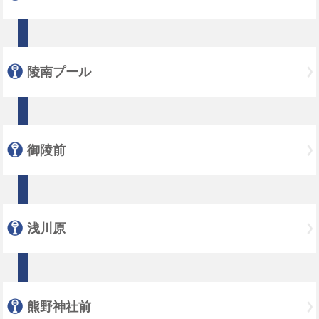
陵南プール
御陵前
浅川原
熊野神社前