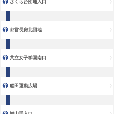
さくら台団地入口
都営長房北団地
共立女子学園南口
船田運動広場
城山手入口