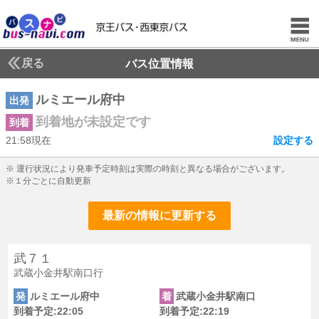
戻る
バス位置情報
ルミエール府中
出発
到着地が未設定です
到着
21:58現在
設定する
21じ58ふん現在
※ 運行状況により発車予定時刻は実際の時刻と異なる場合がございます。
※１分ごとに自動更新
最新の情報に更新する
武７１
武蔵小金井駅南口行
発
ルミエール府中
着
武蔵小金井駅南口
到着予定:22:05
到着予定:22:19