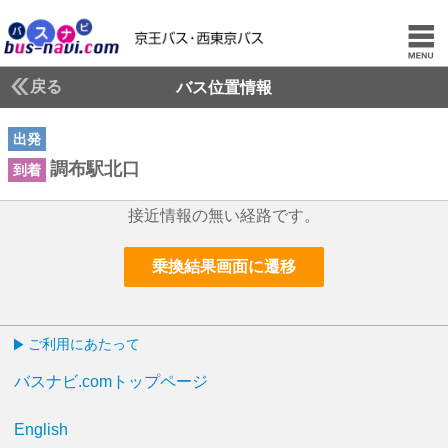
戻る
バス位置情報
出発
調布駅北口
到着
接近情報の無い経路です。
乗換結果画面に遷移
ご利用にあたって
バスナビ.comトップページ
English