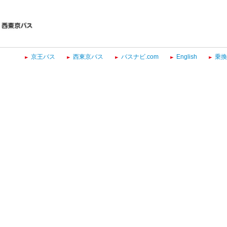
京王バス
西東京バス
バスナビ.com
English
乗換