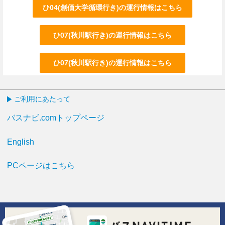
ひ04(創価大学循環行き)の運行情報はこちら
ひ07(秋川駅行き)の運行情報はこちら
ひ07(秋川駅行き)の運行情報はこちら
ご利用にあたって
バスナビ.comトップページ
English
PCページはこちら