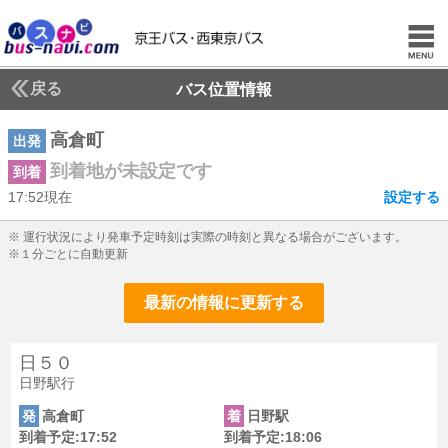
戻る
バス位置情報
高倉町
出発
到着地が未設定です
到着
17:52現在
設定する
17じ52ふん現在
※ 運行状況により発車予定時刻は実際の時刻と異なる場合がございます。
※１分ごとに自動更新
最新の情報に更新する
日５０
日野駅行
発
高倉町
着
日野駅
到着予定:17:52
到着予定:18:06